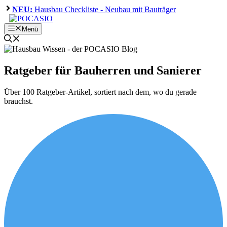
Zum
NEU:
Hausbau Checkliste - Neubau mit Bauträger
Inhalt
springen
Menü
Ratgeber für Bauherren und Sanierer
Über 100 Ratgeber-Artikel, sortiert nach dem, wo du gerade
brauchst.