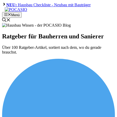
Zum
NEU:
Hausbau Checkliste - Neubau mit Bauträger
Inhalt
springen
Menü
Ratgeber für Bauherren und Sanierer
Über 100 Ratgeber-Artikel, sortiert nach dem, wo du gerade
brauchst.