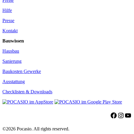
Preise
Hilfe
Presse
Kontakt
Bauwissen
Hausbau
Sanierung
Baukosten Gewerke
Ausstattung
Checklisten & Downloads
Facebo
Insta
Yo
©2026 Pocasio. All rights reserved.