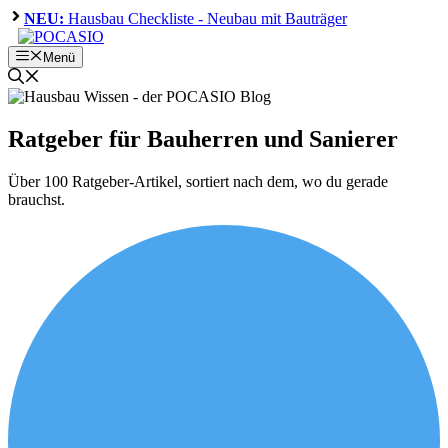
Zum
NEU:
Hausbau Checkliste - Neubau mit Bauträger
Inhalt
springen
Menü
Ratgeber für Bauherren und Sanierer
Über 100 Ratgeber-Artikel, sortiert nach dem, wo du gerade
brauchst.