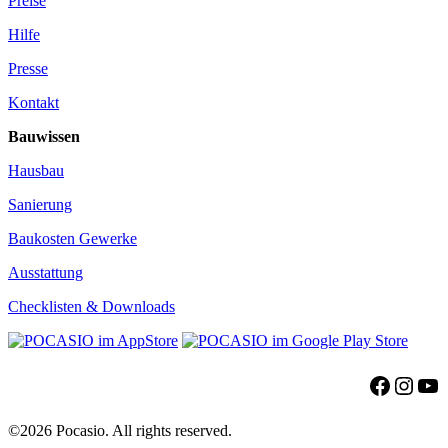
Preise
Hilfe
Presse
Kontakt
Bauwissen
Hausbau
Sanierung
Baukosten Gewerke
Ausstattung
Checklisten & Downloads
Facebo
Insta
Yo
©2026 Pocasio. All rights reserved.