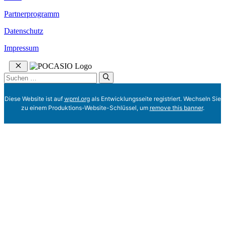
Partnerprogramm
Datenschutz
Impressum
Schließen
Suchen
nach:
Diese Website ist auf
wpml.org
als Entwicklungsseite registriert. Wechseln Sie
zu einem Produktions-Website-Schlüssel, um
remove this banner
.