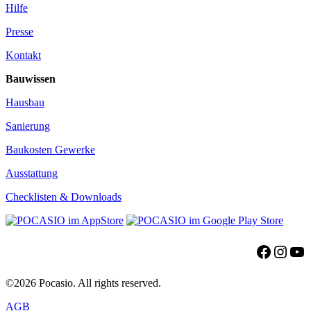
Hilfe
Presse
Kontakt
Bauwissen
Hausbau
Sanierung
Baukosten Gewerke
Ausstattung
Checklisten & Downloads
Facebo
Insta
Yo
©2026 Pocasio. All rights reserved.
AGB