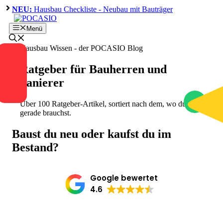
Zum
NEU:
Hausbau Checkliste - Neubau mit Bauträger
Inhalt
springen
Menü
Ratgeber für Bauherren und
Sanierer
Über 100 Ratgeber-Artikel, sortiert nach dem, wo du
gerade brauchst.
Baust du neu oder kaufst du im
Bestand?
Google bewertet
4.6