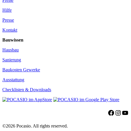
Preise
Hilfe
Presse
Kontakt
Bauwissen
Hausbau
Sanierung
Baukosten Gewerke
Ausstattung
Checklisten & Downloads
Facebo
Insta
Yo
©2026 Pocasio. All rights reserved.