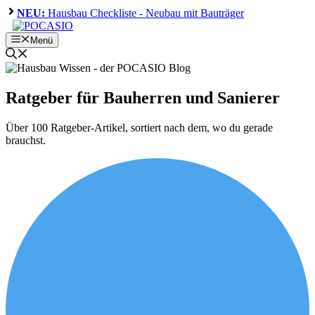
Zum
NEU:
Hausbau Checkliste - Neubau mit Bauträger
Inhalt
springen
Menü
Ratgeber für Bauherren und Sanierer
Über 100 Ratgeber-Artikel, sortiert nach dem, wo du gerade
brauchst.