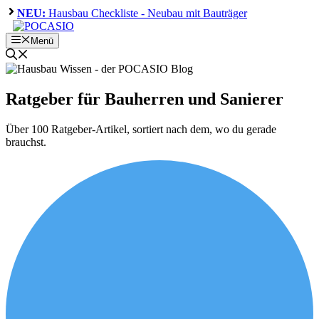
Zum
NEU:
Hausbau Checkliste - Neubau mit Bauträger
Inhalt
springen
Menü
Ratgeber für Bauherren und Sanierer
Über 100 Ratgeber-Artikel, sortiert nach dem, wo du gerade
brauchst.