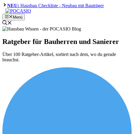
Zum
NEU:
Hausbau Checkliste - Neubau mit Bauträger
Inhalt
springen
Menü
Ratgeber für Bauherren und Sanierer
Über 100 Ratgeber-Artikel, sortiert nach dem, wo du gerade
brauchst.