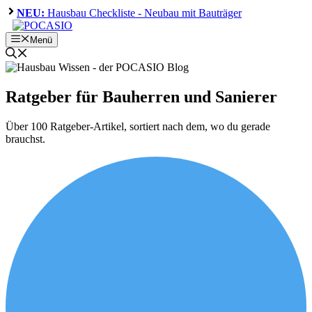
Zum
NEU:
Hausbau Checkliste - Neubau mit Bauträger
Inhalt
springen
Menü
Ratgeber für Bauherren und Sanierer
Über 100 Ratgeber-Artikel, sortiert nach dem, wo du gerade
brauchst.