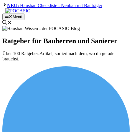
Zum
NEU:
Hausbau Checkliste - Neubau mit Bauträger
Inhalt
springen
Menü
Ratgeber für Bauherren und Sanierer
Über 100 Ratgeber-Artikel, sortiert nach dem, wo du gerade
brauchst.