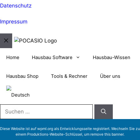
Datenschutz
Impressum
Schließen
Home
Hausbau Software
Hausbau-Wissen
Hausbau Shop
Tools & Rechner
Über uns
Suchen
nach:
Diese Website ist auf
wpml.org
als Entwicklungsseite registriert. Wechseln Sie zu
einem Produktions-Website-Schlüssel, um
remove this banner
.