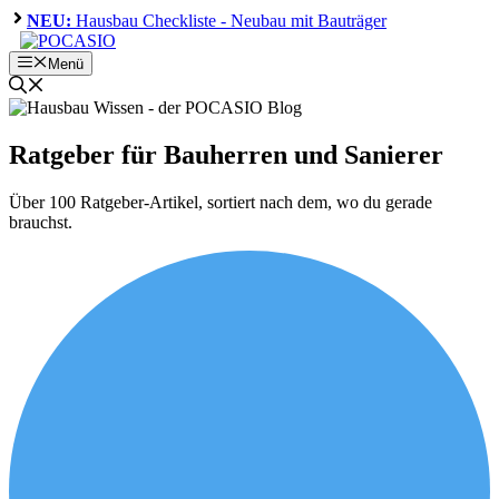
Zum
NEU:
Hausbau Checkliste - Neubau mit Bauträger
Inhalt
springen
Menü
Ratgeber für Bauherren und Sanierer
Über 100 Ratgeber-Artikel, sortiert nach dem, wo du gerade
brauchst.