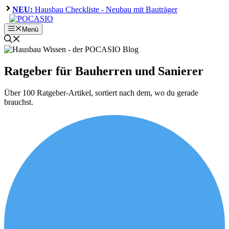
Zum
NEU:
Hausbau Checkliste - Neubau mit Bauträger
Inhalt
springen
Menü
Ratgeber für Bauherren und Sanierer
Über 100 Ratgeber-Artikel, sortiert nach dem, wo du gerade
brauchst.