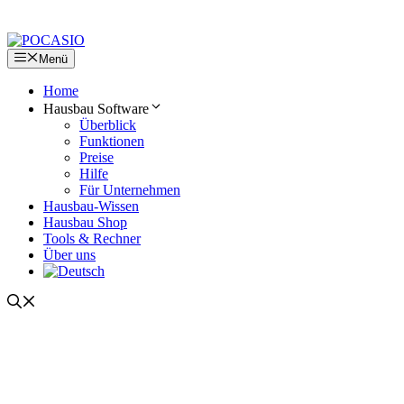
Zum
Inhalt
springen
Menü
Home
Hausbau Software
Überblick
Funktionen
Preise
Hilfe
Für Unternehmen
Hausbau-Wissen
Hausbau Shop
Tools & Rechner
Über uns