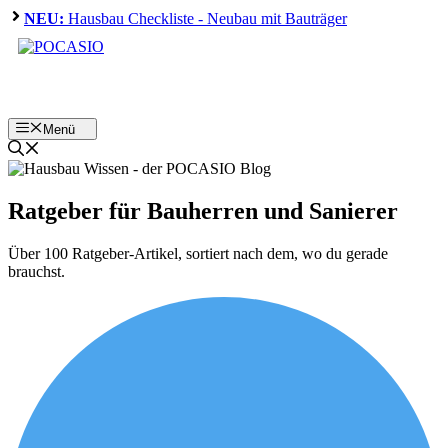
Zum
NEU:
Hausbau Checkliste - Neubau mit Bauträger
Inhalt
springen
Menü
Ratgeber für Bauherren und Sanierer
Über 100 Ratgeber-Artikel, sortiert nach dem, wo du gerade
brauchst.