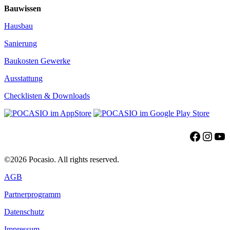
Bauwissen
Hausbau
Sanierung
Baukosten Gewerke
Ausstattung
Checklisten & Downloads
Facebo
Insta
Yo
©2026 Pocasio. All rights reserved.
AGB
Partnerprogramm
Datenschutz
Impressum