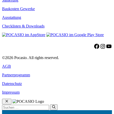
Sanierung
Baukosten Gewerke
Ausstattung
Checklisten & Downloads
Facebo
Insta
Yo
©2026 Pocasio. All rights reserved.
AGB
Partnerprogramm
Datenschutz
Impressum
Schließen
Suchen
nach: