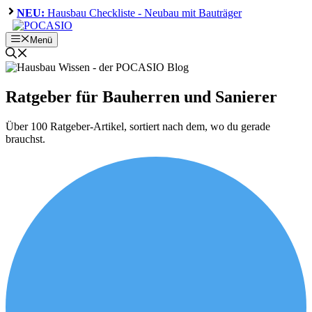
Zum
NEU:
Hausbau Checkliste - Neubau mit Bauträger
Inhalt
springen
Menü
Ratgeber für Bauherren und Sanierer
Über 100 Ratgeber-Artikel, sortiert nach dem, wo du gerade
brauchst.