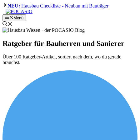
Zum
NEU:
Hausbau Checkliste - Neubau mit Bauträger
Inhalt
springen
Menü
Ratgeber für Bauherren und Sanierer
Über 100 Ratgeber-Artikel, sortiert nach dem, wo du gerade
brauchst.