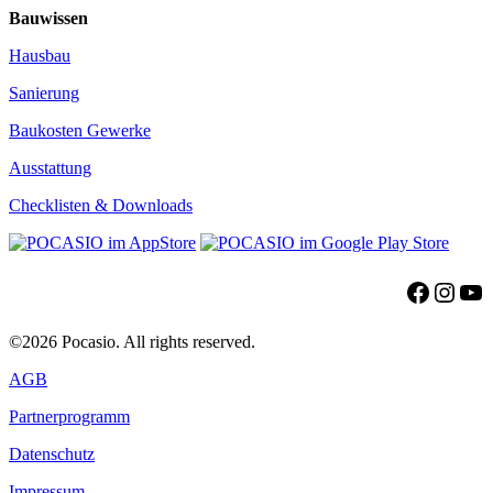
Bauwissen
Hausbau
Sanierung
Baukosten Gewerke
Ausstattung
Checklisten & Downloads
Facebo
Insta
Yo
©2026 Pocasio. All rights reserved.
AGB
Partnerprogramm
Datenschutz
Impressum