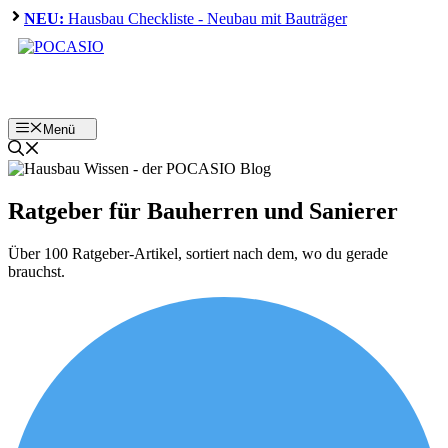
Zum
NEU:
Hausbau Checkliste - Neubau mit Bauträger
Inhalt
springen
Menü
Ratgeber für Bauherren und Sanierer
Über 100 Ratgeber-Artikel, sortiert nach dem, wo du gerade
brauchst.