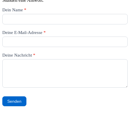
Stunden eine Antwort.
Kontakt_DE
Dein Name
*
Deine E-Mail-Adresse
*
Deine Nachricht
*
Senden