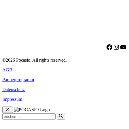
Facebo
Insta
Yo
©2026 Pocasio. All rights reserved.
AGB
Partnerprogramm
Datenschutz
Impressum
Schließen
Suchen
nach: