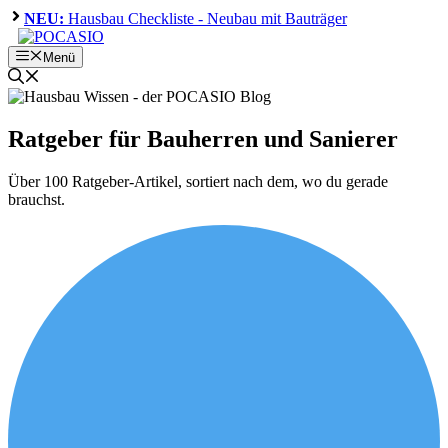
Zum
NEU:
Hausbau Checkliste - Neubau mit Bauträger
Inhalt
springen
Menü
Ratgeber für Bauherren und Sanierer
Über 100 Ratgeber-Artikel, sortiert nach dem, wo du gerade
brauchst.