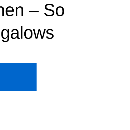
nen – So
ngalows