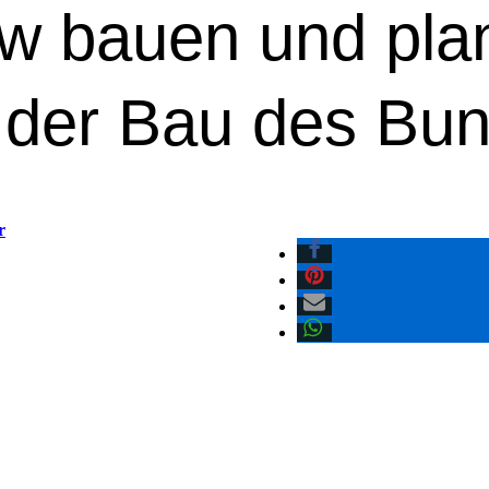
w bauen und pla
t der Bau des Bu
r