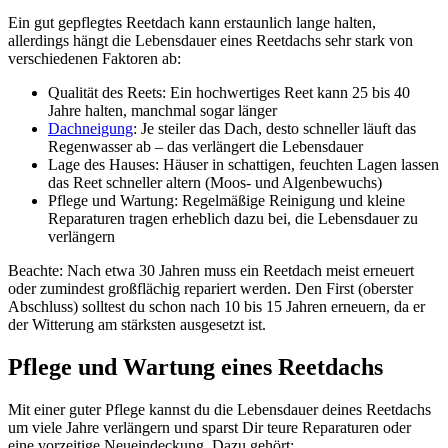
Ein gut gepflegtes Reetdach kann erstaunlich lange halten,
allerdings hängt die Lebensdauer eines Reetdachs sehr stark von
verschiedenen Faktoren ab:
Qualität des Reets: Ein hochwertiges Reet kann 25 bis 40
Jahre halten, manchmal sogar länger
Dachneigung
: Je steiler das Dach, desto schneller läuft das
Regenwasser ab – das verlängert die Lebensdauer
Lage des Hauses: Häuser in schattigen, feuchten Lagen lassen
das Reet schneller altern (Moos- und Algenbewuchs)
Pflege und Wartung: Regelmäßige Reinigung und kleine
Reparaturen tragen erheblich dazu bei, die Lebensdauer zu
verlängern
Beachte: Nach etwa 30 Jahren muss ein Reetdach meist erneuert
oder zumindest großflächig repariert werden. Den First (oberster
Abschluss) solltest du schon nach 10 bis 15 Jahren erneuern, da er
der Witterung am stärksten ausgesetzt ist.
Pflege und Wartung eines Reetdachs
Mit einer guter Pflege kannst du die Lebensdauer deines Reetdachs
um viele Jahre verlängern und sparst Dir teure Reparaturen oder
eine vorzeitige Neueindeckung. Dazu gehört: