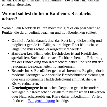
halten. Dazu gehören kleine Reparaturen sowie das Nachdecken
einzelner Bereiche.
Worauf solltest du beim Kauf eines Reetdachs
achten?
Wenn du ein Reetdach kaufen möchtest, gibt es ein paar wichtige
Punkte, die du unbedingt beachten und gut überdenken solltest:
Qualität
: Achte darauf, dass das Reet lang, dickwandig und
möglichst gerade ist. Billiges, brüchiges Reet hält nicht so
lange und muss schneller ausgetauscht werden.
Handwerker
: Nicht jeder Dachdecker ist auf Reetdächer
spezialisiert. Suche daher nach Fachbetrieben, die Erfahrung
mit der Eindeckung von Reetdächern haben und sich mit den
regionalen Besonderheiten gut auskennen.
Brandschutz
: Reetdächer gelten als brennbar. Es gibt jedoch
moderne Lösungen wie spezielle Brandschutzbeschichtungen
oder eine sogenannte Hartdachdeckung am First, die das
Risiko reduzieren.
Genehmigungen
: In manchen Regionen gelten besondere
Auflagen für Reetdächer, vor allem in historischen Ortskernen
oder Naturschutzgebieten. Kläre daher unbedingt im Vorfeld,
ob du eine
Baugenehmigung
benötigst.