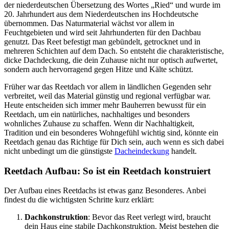
der niederdeutschen Übersetzung des Wortes „Ried“ und wurde im
20. Jahrhundert aus dem Niederdeutschen ins Hochdeutsche
übernommen. Das Naturmaterial wächst vor allem in
Feuchtgebieten und wird seit Jahrhunderten für den Dachbau
genutzt. Das Reet befestigt man gebündelt, getrocknet und in
mehreren Schichten auf dem Dach. So entsteht die charakteristische,
dicke Dachdeckung, die dein Zuhause nicht nur optisch aufwertet,
sondern auch hervorragend gegen Hitze und Kälte schützt.
Früher war das Reetdach vor allem in ländlichen Gegenden sehr
verbreitet, weil das Material günstig und regional verfügbar war.
Heute entscheiden sich immer mehr Bauherren bewusst für ein
Reetdach, um ein natürliches, nachhaltiges und besonders
wohnliches Zuhause zu schaffen. Wenn dir Nachhaltigkeit,
Tradition und ein besonderes Wohngefühl wichtig sind, könnte ein
Reetdach genau das Richtige für Dich sein, auch wenn es sich dabei
nicht unbedingt um die günstigste
Dacheindeckung
handelt.
Reetdach Aufbau: So ist ein Reetdach konstruiert
Der Aufbau eines Reetdachs ist etwas ganz Besonderes. Anbei
findest du die wichtigsten Schritte kurz erklärt:
Dachkonstruktion
: Bevor das Reet verlegt wird, braucht
dein Haus eine stabile Dachkonstruktion. Meist bestehen die