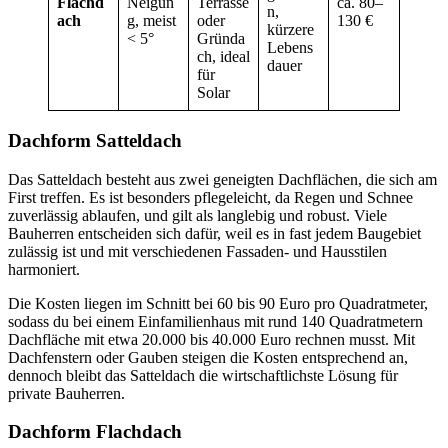
Flachd
Neigun
Terrasse
ca. 80–
n,
ach
g, meist
oder
130 €
kürzere
< 5°
Gründa
Lebens
ch, ideal
dauer
für
Solar
Dachform Satteldach
Das Satteldach besteht aus zwei geneigten Dachflächen, die sich am
First treffen. Es ist besonders pflegeleicht, da Regen und Schnee
zuverlässig ablaufen, und gilt als langlebig und robust. Viele
Bauherren entscheiden sich dafür, weil es in fast jedem Baugebiet
zulässig ist und mit verschiedenen Fassaden- und Hausstilen
harmoniert.
Die Kosten liegen im Schnitt bei 60 bis 90 Euro pro Quadratmeter,
sodass du bei einem Einfamilienhaus mit rund 140 Quadratmetern
Dachfläche mit etwa 20.000 bis 40.000 Euro rechnen musst. Mit
Dachfenstern oder Gauben steigen die Kosten entsprechend an,
dennoch bleibt das Satteldach die wirtschaftlichste Lösung für
private Bauherren.
Dachform Flachdach