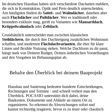
Im deutschen Hausbau haben sich verschiedene Dacharten etabliert,
die sich in Konstruktion, Optik und Preis deutlich unterscheiden.
Am häufigsten findest du
Sattel
– und
Walmdächer
, daneben aber
auch
Flachdächer
und
Pultdächer
. Wer es traditionell oder
besonders exklusiv mag, greift zu Varianten wie
Mansarddach
,
Krüppelwalmdach
oder
Zeltdach
.
Grundsätzlich unterscheidet man zwischen klassischen
Steildächern
, die durch ihre Dachneigung zusätzlichen Wohnraum
schaffen, und modernen
Flachdachvarianten
, die eher für klare
Linien und flexible Nutzung stehen. Welche Dachform zu dir passt,
hängt stark von Deinem Budget, Deinen ästhetischen Vorstellungen
und den Vorgaben im Bebauungsplan ab.
Behalte den Überblick bei deinem Bauprojekt
Hausbau und Sanierung bedeuten hunderte Entscheidungen,
Rechnungen und Termine - und schnell verliert man den
Überblick. POCASIO unterstützt dich dabei, deine
Baukosten, Dokumente und Abläufe an einem Ort zu
organisieren. So erkennst du Abweichungen sofort und
kannst rechtzeitig reagieren, bevor es zu teuer oder chaotisch