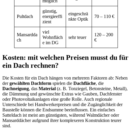
möglich
günstig,
eingeschrä
Pultdach
energieeffi
70 – 110 €
nkte Optik
zient
viel
Mansardda
120 – 200
Wohnfläch
sehr teuer
ch
€
e im DG
Kosten: mit welchen Preisen musst du für
ein Dach rechnen?
Die Kosten für ein Dach hängen von mehreren Faktoren ab: Neben
der
gewählten Dachform
spielen die
Dachfläche
, die
Dachneigung
, das
Material
(z. B. Tonziegel, Betonsteine, Metall),
die Dämmung und gewünschte Extras wie Gauben, Dachfenster
oder Photovoltaikanlagen eine große Rolle. Auch regionale
Unterschiede bei Handwerkerpreisen und die Zugänglichkeit der
Baustelle können die Endsumme beeinflussen. Ein einfaches
Satteldach ist meist am günstigsten, während Walmdächer oder
Mansarddächer aufgrund ihrer komplexeren Konstruktion teurer
sind.