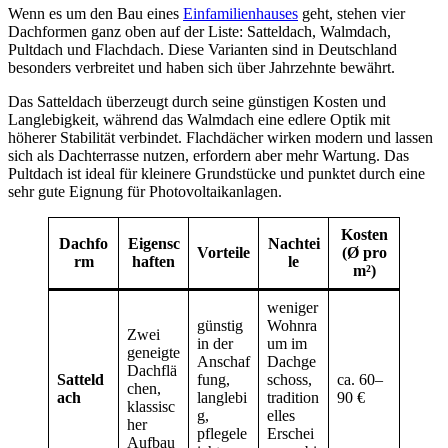
Wenn es um den Bau eines
Einfamilienhauses
geht, stehen vier
Dachformen ganz oben auf der Liste: Satteldach, Walmdach,
Pultdach und Flachdach. Diese Varianten sind in Deutschland
besonders verbreitet und haben sich über Jahrzehnte bewährt.
Das Satteldach überzeugt durch seine günstigen Kosten und
Langlebigkeit, während das Walmdach eine edlere Optik mit
höherer Stabilität verbindet. Flachdächer wirken modern und lassen
sich als Dachterrasse nutzen, erfordern aber mehr Wartung. Das
Pultdach ist ideal für kleinere Grundstücke und punktet durch eine
sehr gute Eignung für Photovoltaikanlagen.
Kosten
Dachfo
Eigensc
Nachtei
Vorteile
(Ø pro
rm
haften
le
m²)
weniger
günstig
Wohnra
Zwei
in der
um im
geneigte
Anschaf
Dachge
Dachflä
Satteld
fung,
schoss,
ca. 60–
chen,
ach
langlebi
tradition
90 €
klassisc
g,
elles
her
pflegele
Erschei
Aufbau