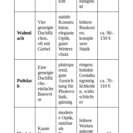
icht
nungsbi
ld
stabile
Vier
Konstru
höhere
geneigte
ktion,
Baukost
Walmd
Dachflä
elegante
en,
ca. 90–
ach
chen,
Optik,
komple
150 €
oft mit
guter
xere
Giebel
Wetters
Statik
chutz
platzspa
eingesc
Eine
rend,
hränkte
geneigte
gute
Gestaltu
Dachflä
Pultdac
Ausrich
ngsmög
ca. 70–
che,
h
tung für
lichkeite
110 €
einfache
Photovo
n, wirkt
Bauwei
ltaik,
schlicht
se
günstig
er
modern
e Optik,
höhere
nutzbar
Wartun
Kaum
als
gskoste