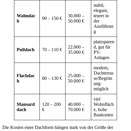
stabil,
elegant,
Walmdac
30.000 –
teurer in
90 – 150 €
h
50.000 €
der
Ausführun
g
platzsparen
22.000 –
d, gut für
Pultdach
70 – 110 €
35.000 €
PV-
Anlagen
modern,
Dachterras
Flachdac
25.000 –
80 – 130 €
se/Begrün
h
50.000 €
ung
möglich
viel
Mansard
120 – 200
40.000 –
Wohnfläch
dach
€
70.000 €
e, hohe
Baukosten
Die Kosten einer Dachform hängen stark von der Größe der