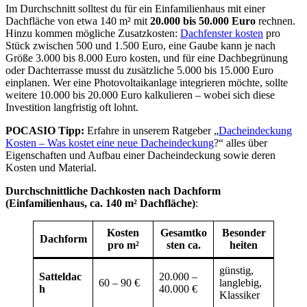
Im Durchschnitt solltest du für ein Einfamilienhaus mit einer
Dachfläche von etwa 140 m² mit
20.000 bis 50.000 Euro
rechnen.
Hinzu kommen mögliche Zusatzkosten:
Dachfenster kosten
pro
Stück zwischen 500 und 1.500 Euro, eine Gaube kann je nach
Größe 3.000 bis 8.000 Euro kosten, und für eine Dachbegrünung
oder Dachterrasse musst du zusätzliche 5.000 bis 15.000 Euro
einplanen. Wer eine Photovoltaikanlage integrieren möchte, sollte
weitere 10.000 bis 20.000 Euro kalkulieren – wobei sich diese
Investition langfristig oft lohnt.
POCASIO Tipp:
Erfahre in unserem Ratgeber „
Dacheindeckung
Kosten – Was kostet eine neue Dacheindeckung
?“ alles über
Eigenschaften und Aufbau einer Dacheindeckung sowie deren
Kosten und Material.
Durchschnittliche Dachkosten nach Dachform
(Einfamilienhaus, ca. 140 m² Dachfläche)
:
Kosten
Gesamtko
Besonder
Dachform
pro m²
sten ca.
heiten
günstig,
Satteldac
20.000 –
60 – 90 €
langlebig,
h
40.000 €
Klassiker