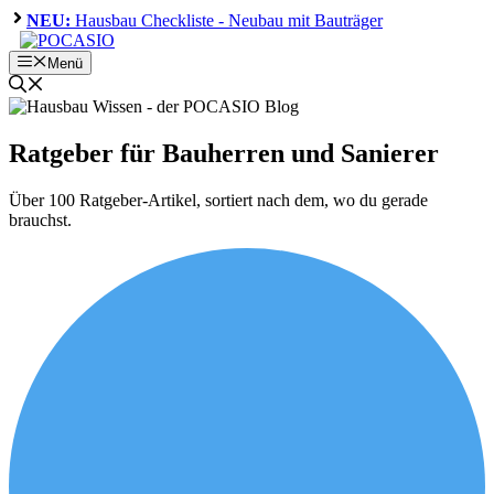
Zum
NEU:
Hausbau Checkliste - Neubau mit Bauträger
Inhalt
springen
Menü
Ratgeber für Bauherren und Sanierer
Über 100 Ratgeber-Artikel, sortiert nach dem, wo du gerade
brauchst.